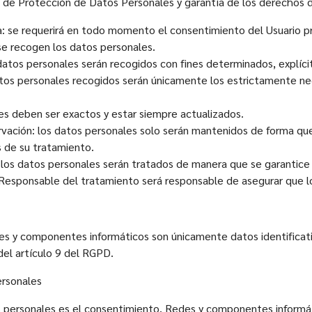
 de Protección de Datos Personales y garantía de los derechos di
ncia: se requerirá en todo momento el consentimiento del Usuario
 se recogen los datos personales.
os datos personales serán recogidos con fines determinados, explíci
atos personales recogidos serán únicamente los estrictamente nece
les deben ser exactos y estar siempre actualizados.
ervación: los datos personales solo serán mantenidos de forma que 
s de su tratamiento.
d: los datos personales serán tratados de manera que se garantice 
l Responsable del tratamiento será responsable de asegurar que lo
s y componentes informáticos son únicamente datos identificativ
del artículo 9 del RGPD.
ersonales
os personales es el consentimiento. Redes y componentes informá