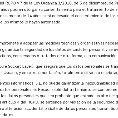
del RGPD y 7 de la Ley Orgánica 3/2018, de 5 de diciembre, de P
4 años podrán otorgar su consentimiento para el tratamiento de s
de un menor de 14 años, será necesario el consentimiento de los 
que los mismos lo hayan autorizado.
mpromete a adoptar las medidas técnicas y organizativas necesar
 garantice la seguridad de los datos de carácter personal y se evi
mitidos, conservados o tratados de otra forma, o la comunicación
cure Socket Layer), que asegura que los datos personales se tran
 el Usuario, y en retroalimentación, totalmente cifrada o encripta
es informáticos, S.L. no puede garantizar la inexpugnabilidad de
datos personales, el Responsable del tratamiento se compromete 
 los datos personales que sea probable que entrañe un alto riesg
el artículo 4 del RGPD, se entiende por violación de la seguridad 
 o alteración accidental o ilícita de datos personales transmitid
s datos.