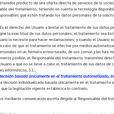
obtenidos producto de una oferta directa de servicios de la socie
ble del tratamiento, teniendo en cuenta la tecnología disponible
sponsables que estén tratando los datos personales de la solicit
Es el derecho del Usuario a limitar el tratamiento de sus datos p
gne la exactitud de sus datos personales; el tratamiento sea ilíc
uario lo necesite para hacer reclamaciones; y cuando el Usuario 
n caso de que el tratamiento se efectúe por medios automatizado
rsonales en un formato estructurado, de uso común y lectura mec
mente posible, el Responsable del tratamiento transmitirá direc
Usuario a que no se lleve a cabo el tratamiento de sus datos de 
 informáticos, S.L..
decisión basada únicamente en el tratamiento automatizado, inc
na decisión individualizada basada únicamente en el tratamiento 
 que la legislación vigente establezca lo contrario.
chos mediante comunicación escrita dirigida al Responsable del tr