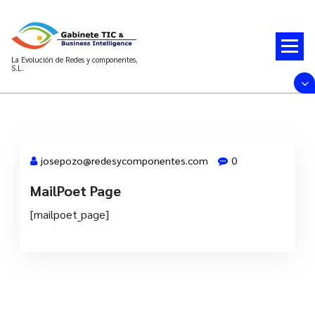
Saltar
al
contenido
La Evolución de Redes y componentes,
S.L.
josepozo@redesycomponentes.com
0
MailPoet Page
13 Dic, 2021
[mailpoet_page]