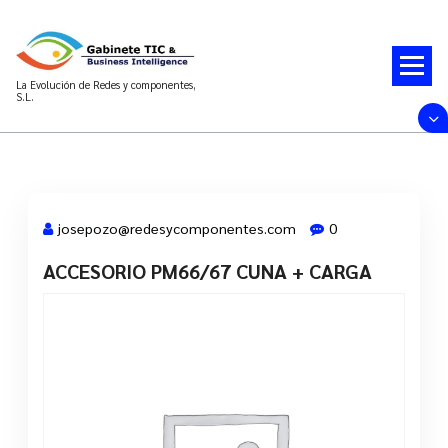
Saltar
al
contenido
La Evolución de Redes y componentes,
S.L.
josepozo@redesycomponentes.com
0
ACCESORIO PM66/67 CUNA + CARGA
28 Mar, 2022