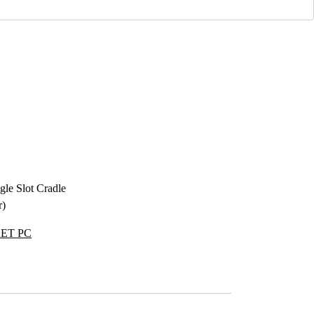
e Slot Cradle
r)
ET PC