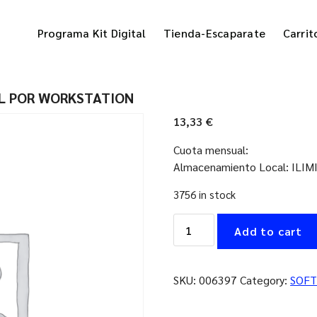
Programa Kit Digital
Tienda-Escaparate
Carrit
L POR WORKSTATION
13,33
€
Cuota mensual:
Almacenamiento Local: ILI
3756 in stock
ACRONIS
Add to cart
CYBER
PROTEC
MENSUAL
SKU:
006397
Category:
SOF
POR
WORKSTATION