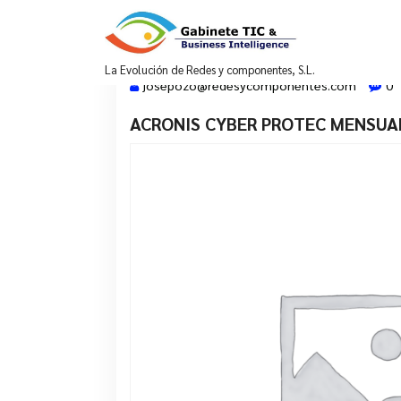
Saltar
al
contenido
La Evolución de Redes y componentes, S.L.
josepozo@redesycomponentes.com
0
ACRONIS CYBER PROTEC MENSUA
28 Mar, 2022