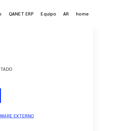
o
QANET ERP
Equipo
AR
home
MITADO
TWARE EXTERNO