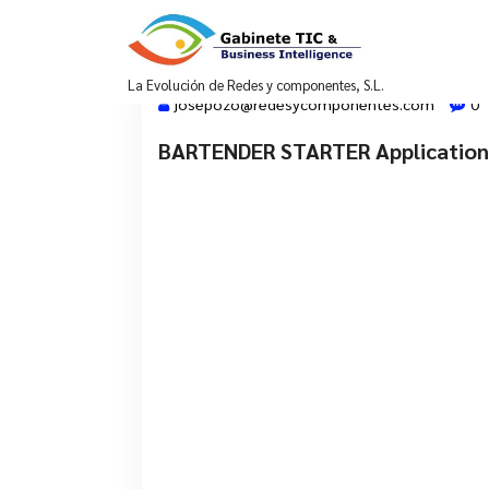
Saltar
al
contenido
La Evolución de Redes y componentes, S.L.
josepozo@redesycomponentes.com
0
BARTENDER STARTER Application L
28 Mar, 2022