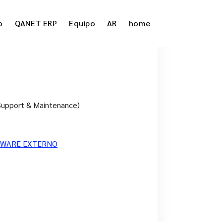
o
QANET ERP
Equipo
AR
home
 Support & Maintenance)
TWARE EXTERNO