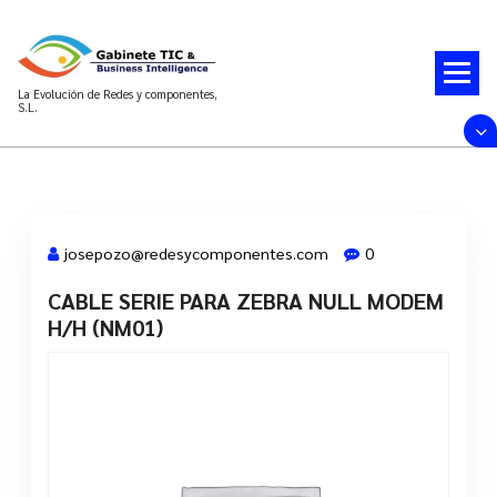
Saltar
al
contenido
La Evolución de Redes y componentes,
S.L.
josepozo@redesycomponentes.com
0
CABLE SERIE PARA ZEBRA NULL MODEM
28 Mar, 2022
H/H (NM01)