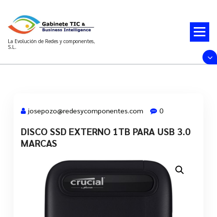
Saltar
al
contenido
La Evolución de Redes y componentes,
S.L.
josepozo@redesycomponentes.com
0
DISCO SSD EXTERNO 1TB PARA USB 3.0
28 Mar, 2022
MARCAS