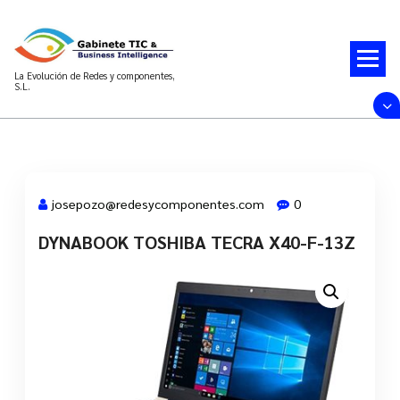
Saltar
al
contenido
La Evolución de Redes y componentes,
S.L.
josepozo@redesycomponentes.com
0
DYNABOOK TOSHIBA TECRA X40-F-13Z
28 Mar, 2022