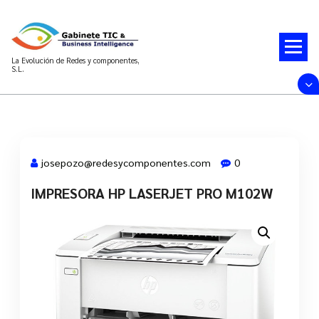
Saltar
al
contenido
La Evolución de Redes y componentes,
S.L.
josepozo@redesycomponentes.com
0
IMPRESORA HP LASERJET PRO M102W
28 Mar, 2022