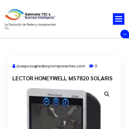
Saltar
al
contenido
La Evolución de Redes y componentes,
S.L.
josepozo@redesycomponentes.com
0
LECTOR HONEYWELL MS7820 SOLARIS
28 Mar, 2022