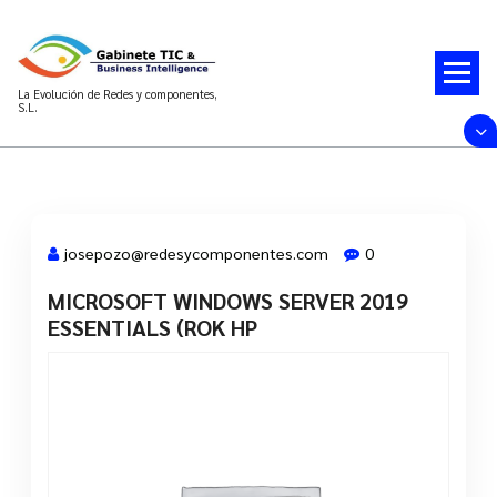
Saltar
al
contenido
La Evolución de Redes y componentes,
S.L.
josepozo@redesycomponentes.com
0
MICROSOFT WINDOWS SERVER 2019
28 Mar, 2022
ESSENTIALS (ROK HP