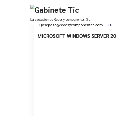
Saltar
al
contenido
La Evolución de Redes y componentes, S.L.
josepozo@redesycomponentes.com
0
MICROSOFT WINDOWS SERVER 20
28 Mar, 2022