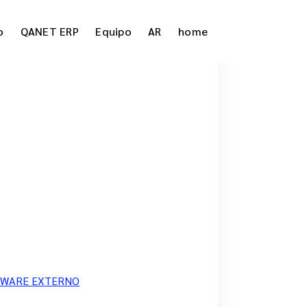
o
QANET ERP
Equipo
AR
home
TWARE EXTERNO