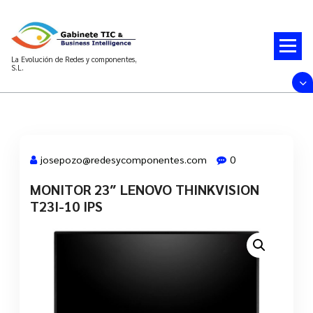
Saltar
al
contenido
La Evolución de Redes y componentes,
S.L.
josepozo@redesycomponentes.com
0
MONITOR 23″ LENOVO THINKVISION
28 Mar, 2022
T23I-10 IPS