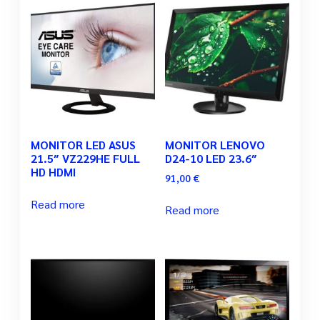
MONITOR LED ASUS
MONITOR LENOVO
21.5″ VZ229HE FULL
D24-10 LED 23.6″
HD HDMI
91,00
€
Read more
Read more