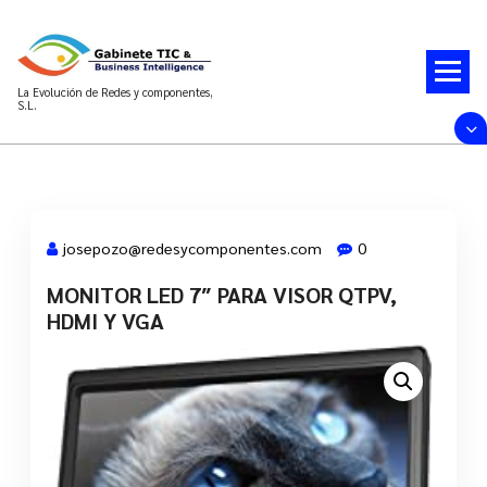
Saltar
al
contenido
La Evolución de Redes y componentes,
S.L.
josepozo@redesycomponentes.com
0
MONITOR LED 7″ PARA VISOR QTPV,
28 Mar, 2022
HDMI Y VGA