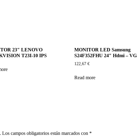
TOR 23″ LENOVO
MONITOR LED Samsung
VISION T23I-10 IPS
S24F352FHU 24″ Hdmi – V
122,67
€
more
Read more
.
Los campos obligatorios están marcados con
*