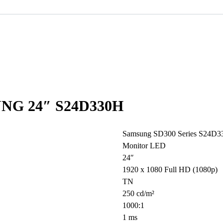
G 24″ S24D330H
Samsung SD300 Series S24D
Monitor LED
24″
1920 x 1080 Full HD (1080p)
TN
250 cd/m²
1000:1
1 ms