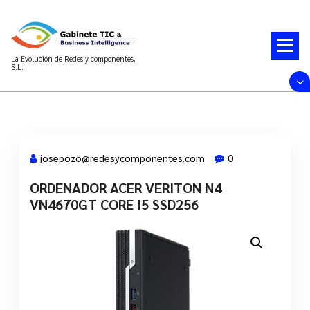
Saltar
al
contenido
La Evolución de Redes y componentes,
S.L.
josepozo@redesycomponentes.com
0
ORDENADOR ACER VERITON N4
28 Mar, 2022
VN4670GT CORE I5 SSD256