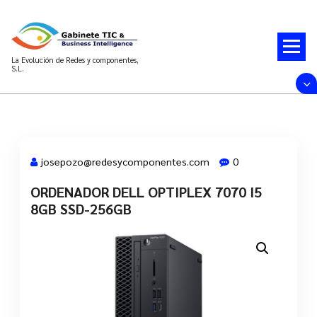
Saltar
al
contenido
La Evolución de Redes y componentes,
S.L.
josepozo@redesycomponentes.com
0
ORDENADOR DELL OPTIPLEX 7070 I5
28 Mar, 2022
8GB SSD-256GB