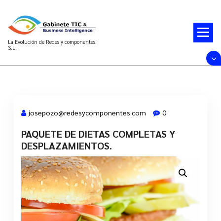
Saltar
al
contenido
La Evolución de Redes y componentes,
S.L.
josepozo@redesycomponentes.com
0
PAQUETE DE DIETAS COMPLETAS Y
28 Mar, 2022
DESPLAZAMIENTOS.