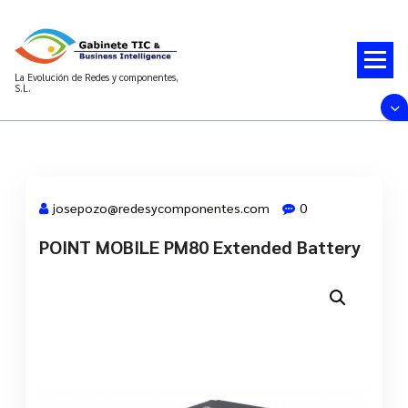
Saltar
al
contenido
La Evolución de Redes y componentes,
S.L.
josepozo@redesycomponentes.com
0
POINT MOBILE PM80 Extended Battery
28 Mar, 2022