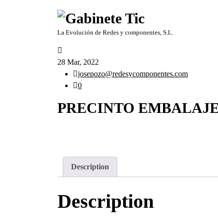
Saltar
al
contenido
La Evolución de Redes y componentes, S.L.
28 Mar, 2022
josepozo@redesycomponentes.com
0
PRECINTO EMBALAJ
Description
Description