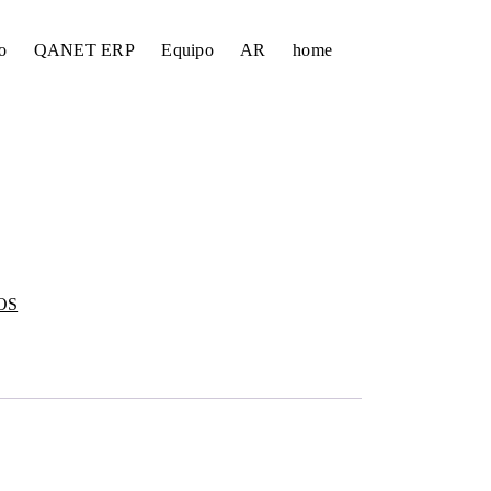
o
QANET ERP
Equipo
AR
home
OS