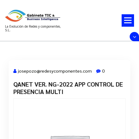
Saltar
al
contenido
La Evolución de Redes y componentes,
S.L.
josepozo@redesycomponentes.com
0
QANET VER. NG-2022 APP CONTROL DE
28 Mar, 2022
PRESENCIA MULTI