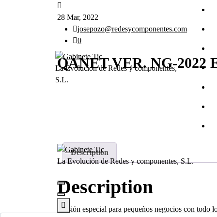
contenido
28 Mar, 2022
josepozo@redesycomponentes.com
0
QANET VER. NG-2022
La Evolución de Redes y componentes,
S.L.
Description
La Evolución de Redes y componentes, S.L.
Description
Versión especial para pequeños negocios con todo lo 