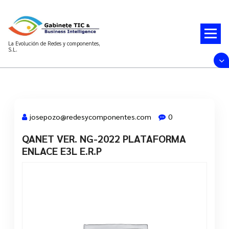
Saltar
al
contenido
La Evolución de Redes y componentes,
S.L.
josepozo@redesycomponentes.com
0
QANET VER. NG-2022 PLATAFORMA
28 Mar, 2022
ENLACE E3L E.R.P