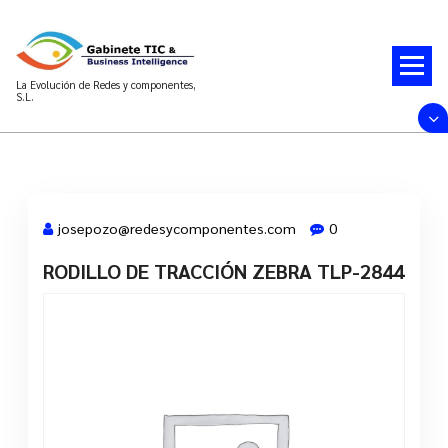
Saltar
al
contenido
La Evolución de Redes y componentes,
S.L.
josepozo@redesycomponentes.com
0
RODILLO DE TRACCIÓN ZEBRA TLP-2844
28 Mar, 2022