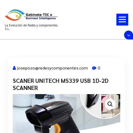
Saltar
al
contenido
La Evolución de Redes y componentes,
S.L.
josepozo@redesycomponentes.com
0
SCANER UNITECH MS339 USB 1D-2D
28 Mar, 2022
SCANNER