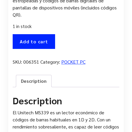
estropeadas y códigos de barras digitales de
pantallas de dispositivos móviles (incluidos códigos
QR).
1 in stock
SCANER
Add to cart
UNITECH
MS339
USB
SKU:
006351
Category:
POCKET PC
1D-
2D
SCANNER
Description
quantity
Description
El Unitech MS339 es un lector económico de
códigos de barras habituales en 1D y 2D. Con un
rendimiento sobresaliente, es capaz de leer códigos