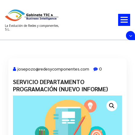
Saltar
al
contenido
La Evolución de Redes y componentes,
S.L.
josepozo@redesycomponentes.com
0
SERVICIO DEPARTAMENTO
28 Mar, 2022
PROGRAMACIÓN (NUEVO INFORME)