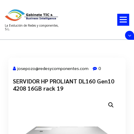
Saltar
al
contenido
La Evolución de Redes y componentes,
S.L.
josepozo@redesycomponentes.com
0
SERVIDOR HP PROLIANT DL160 Gen10
28 Mar, 2022
4208 16GB rack 19