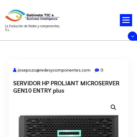
Saltar
al
contenido
La Evolución de Redes y componentes,
S.L.
josepozo@redesycomponentes.com
0
SERVIDOR HP PROLIANT MICROSERVER
28 Mar, 2022
GEN10 ENTRY plus