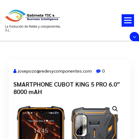
Saltar
al
contenido
La Evolución de Redes y componentes,
S.L.
josepozo@redesycomponentes.com
0
SMARTPHONE CUBOT KING 5 PRO 6.0″
28 Mar, 2022
8000 mAH