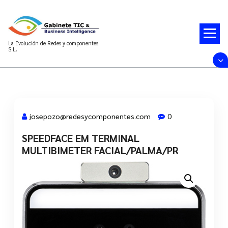
Saltar
al
contenido
La Evolución de Redes y componentes,
S.L.
josepozo@redesycomponentes.com
0
SPEEDFACE EM TERMINAL
28 Mar, 2022
MULTIBIMETER FACIAL/PALMA/PR