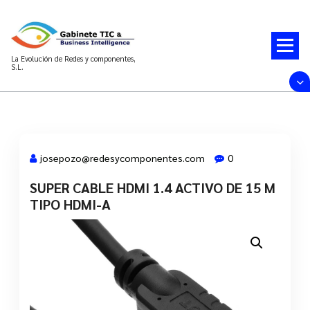
Saltar
al
contenido
La Evolución de Redes y componentes,
S.L.
josepozo@redesycomponentes.com
0
SUPER CABLE HDMI 1.4 ACTIVO DE 15 M
28 Mar, 2022
TIPO HDMI-A