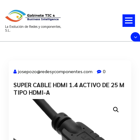
Saltar
al
contenido
La Evolución de Redes y componentes,
S.L.
josepozo@redesycomponentes.com
0
SUPER CABLE HDMI 1.4 ACTIVO DE 25 M
28 Mar, 2022
TIPO HDMI-A