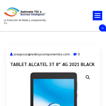
Saltar
al
contenido
La Evolución de Redes y componentes,
S.L.
josepozo@redesycomponentes.com
0
TABLET ALCATEL 3T 8″ 4G 2021 BLACK
28 Mar, 2022