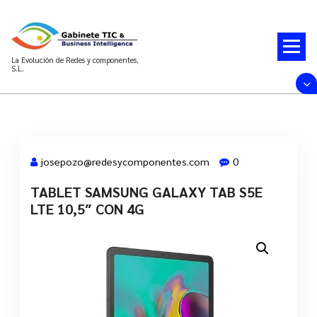
Saltar
al
contenido
La Evolución de Redes y componentes,
S.L.
josepozo@redesycomponentes.com
0
TABLET SAMSUNG GALAXY TAB S5E
28 Mar, 2022
LTE 10,5″ CON 4G