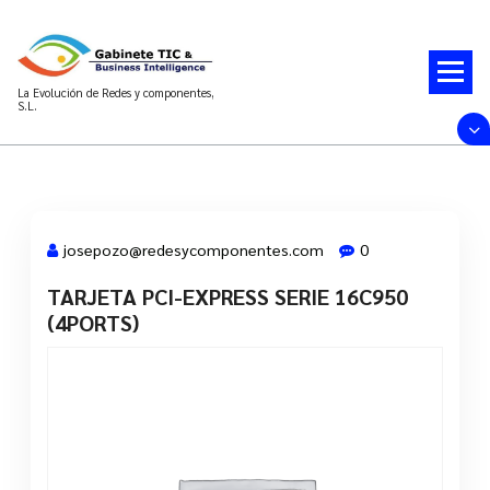
Saltar
al
contenido
La Evolución de Redes y componentes,
S.L.
josepozo@redesycomponentes.com
0
TARJETA PCI-EXPRESS SERIE 16C950
28 Mar, 2022
(4PORTS)