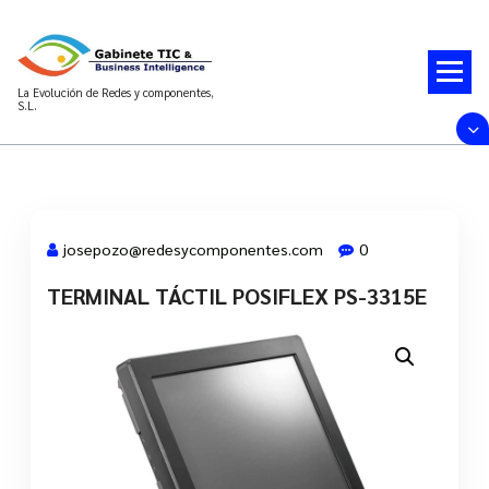
Saltar
al
contenido
La Evolución de Redes y componentes,
S.L.
josepozo@redesycomponentes.com
0
TERMINAL TÁCTIL POSIFLEX PS-3315E
28 Mar, 2022