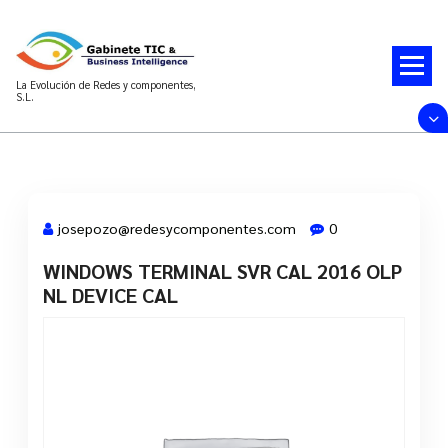
Saltar
al
contenido
La Evolución de Redes y componentes,
S.L.
josepozo@redesycomponentes.com
0
WINDOWS TERMINAL SVR CAL 2016 OLP
28 Mar, 2022
NL DEVICE CAL