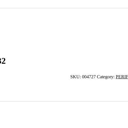
32
SKU:
004727
Category:
PERI