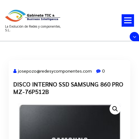
Saltar
al
contenido
La Evolución de Redes y componentes,
S.L.
josepozo@redesycomponentes.com
0
DISCO INTERNO SSD SAMSUNG 860 PRO
28 Mar, 2022
MZ-76P512B