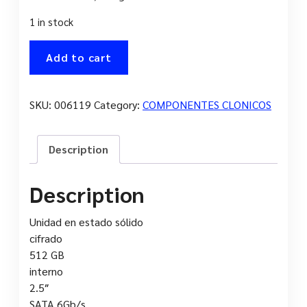
1 in stock
DISCO
Add to cart
INTERNO
SSD
SAMSUNG
SKU:
006119
Category:
COMPONENTES CLONICOS
860
PRO
MZ-
Description
76P512B
quantity
Description
Unidad en estado sólido
cifrado
512 GB
interno
2.5″
SATA 6Gb/s