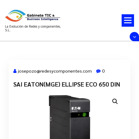
Saltar
al
contenido
La Evolución de Redes y componentes,
S.L.
josepozo@redesycomponentes.com
0
SAI EATON(MGE) ELLIPSE ECO 650 DIN
28 Mar, 2022