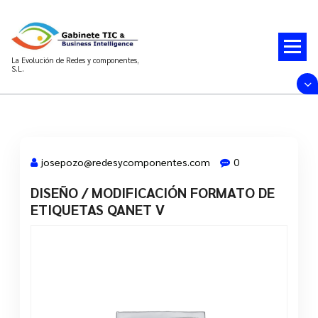
Saltar
al
contenido
La Evolución de Redes y componentes,
S.L.
josepozo@redesycomponentes.com
0
DISEÑO / MODIFICACIÓN FORMATO DE
28 Mar, 2022
ETIQUETAS QANET V