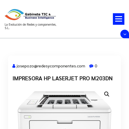
Saltar
al
contenido
La Evolución de Redes y componentes,
S.L.
josepozo@redesycomponentes.com
0
IMPRESORA HP LASERJET PRO M203DN
28 Mar, 2022