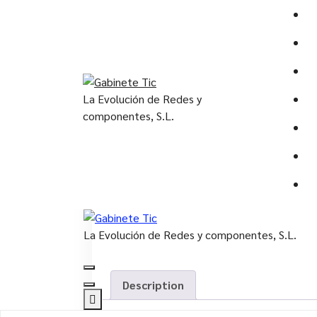
Saltar
al
contenido
josepozo@redesycomponentes.com
0
KODAK ESCÁNER ALARIS E1025
La Evolución de Redes y
28 Mar, 2022
componentes, S.L.
La Evolución de Redes y componentes, S.L.
Description