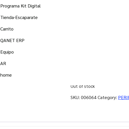
Programa Kit Digital
Tienda-Escaparate
Carrito
QANET ERP
471,43
€
Equipo
A4 25ppm ADF80 USB
AR
Desktop
home
Applications
Out of stock
SKU:
006064
Category:
PERI