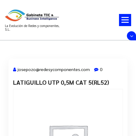
Saltar
al
contenido
La Evolución de Redes y componentes,
S.L.
josepozo@redesycomponentes.com
0
LATIGUILLO UTP 0,5M CAT 5(RL52)
28 Mar, 2022