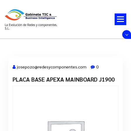
Saltar
al
contenido
La Evolución de Redes y componentes,
S.L.
josepozo@redesycomponentes.com
0
PLACA BASE APEXA MAINBOARD J1900
28 Mar, 2022