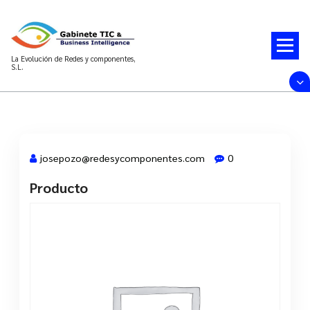
Saltar
al
contenido
La Evolución de Redes y componentes,
S.L.
josepozo@redesycomponentes.com
0
Producto
19 Dic, 2023