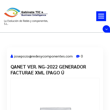
Saltar
al
contenido
La Evolución de Redes y componentes,
S.L.
josepozo@redesycomponentes.com
0
QANET VER. NG-2022 GENERADOR
28 Mar, 2022
FACTURAE XML (PAGO Ú