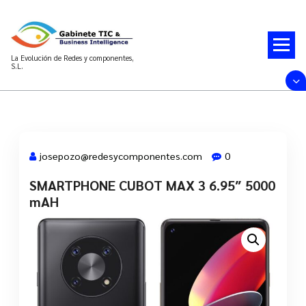
Saltar
al
contenido
La Evolución de Redes y componentes,
S.L.
josepozo@redesycomponentes.com
0
SMARTPHONE CUBOT MAX 3 6.95″ 5000
25 May, 2022
mAH