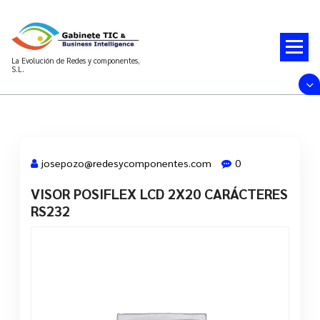
Saltar
al
contenido
La Evolución de Redes y componentes,
S.L.
josepozo@redesycomponentes.com
0
VISOR POSIFLEX LCD 2X20 CARÁCTERES
28 Mar, 2022
RS232